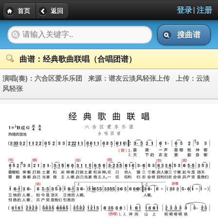
|
登录
注册
首页
返回
搜曲谱
曲谱：经典歌曲联唱（合唱团谱）
演唱(奏)：
六合区爱乐乐团
来源：
谱友云淡风轻张上传
上传：
云淡
风轻张