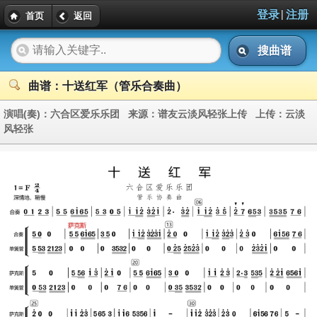
|
登录
注册
首页
返回
搜曲谱
曲谱：十送红军（管乐合奏曲）
演唱(奏)：
六合区爱乐乐团
来源：
谱友云淡风轻张上传
上传：
云淡
风轻张