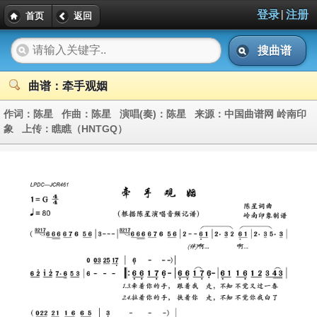
|
登录
注册
首页
返回
搜曲谱
曲谱：牵手观姻
作词：
陈星
作曲：
陈星
演唱(奏)：
陈星
来源：
中国曲谱网 岭南印
象
上传：
瞧瞧（HNTGQ）