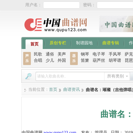
用户名：
密码：
原创专栏
制谱园地
曲谱专辑
作
首页
民歌
通俗
美声
钢琴
电子琴
手风琴
萨克
声
器
合唱
少儿
外国
笛箫
葫芦丝
胡琴谱
琵琶
乐
乐
所有类别
当前位置：
首页
曲谱资讯
曲谱名：璀璨（吉他弹唱
曲谱名
中国曲谱网
www.qupu123.com
发布：
管理员
日期：
2019