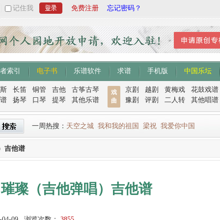
记住我
免费注册
忘记密码？
者索引
电子书
乐谱软件
求谱
手机版
中国乐坛
斯
长笛
铜管
吉他
古筝古琴
京剧
越剧
黄梅戏
花鼓戏谱
戏
谱
扬琴
口琴
提琴
其他乐谱
豫剧
评剧
二人转
其他唱谱
曲
一周热搜：
天空之城
我和我的祖国
梁祝
我爱你中国
）吉他谱
：璀璨（吉他弹唱）吉他谱
-04-09
浏览次数：
3855