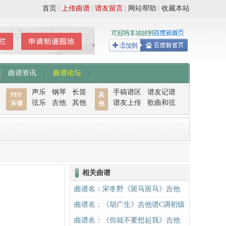
首页
|
上传曲谱
|
谱友留言
|
网站帮助
|
收藏本站
曲谱资讯
曲谱论坛
声乐
钢琴
长笛
手稿谱区
谱友记谱
PDF
其
弦乐
吉他
其他
谱友上传
歌曲和弦
乐谱
他
相关曲谱
曲谱名：宋冬野《斑马斑马》吉他
谱G调初级进阶版（酷音小伟吉他教
曲谱名：《胡广生》吉他谱C调初级
学）吉他谱
进阶版（酷音小伟吉他弹唱教学）
曲谱名：《你就不要想起我》吉他