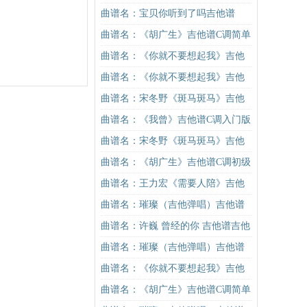
学）吉他谱
版 抖音热曲 丁当 高音教编配吉他
曲谱名：宝贝你听到了吗吉他谱
谱
曲谱名：《胡广生》吉他谱C调简单
版（酷音小伟吉他弹唱教学）吉他
曲谱名：《你就不要想起我》吉他
谱
谱C调简单版吉他谱
曲谱名：《你就不要想起我》吉他
谱C调简单版吉他谱
曲谱名：宋冬野《斑马斑马》吉他
谱G调初级进阶版（酷音小伟吉他教
曲谱名：《我曾》吉他谱C调入门版
学）吉他谱
隔壁老樊 高音教编配吉他谱
曲谱名：宋冬野《斑马斑马》吉他
谱C调简单版（酷音小伟吉他教学）
曲谱名：《胡广生》吉他谱C调初级
吉他谱
进阶版（酷音小伟吉他弹唱教学）
曲谱名：王力宏《需要人陪》吉他
吉他谱
谱C调原版（酷音小伟吉他教学）吉
曲谱名：璀璨（吉他弹唱）吉他谱
他谱
曲谱名：许巍 曾经的你 吉他谱吉他
谱
曲谱名：璀璨（吉他弹唱）吉他谱
曲谱名：《你就不要想起我》吉他
谱C调简单版吉他谱
曲谱名：《胡广生》吉他谱C调简单