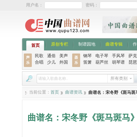
用户名：
密码：
原创专栏
制谱园地
曲谱专辑
作
首页
民歌
通俗
美声
钢琴
电子琴
手风琴
萨克
声
器
合唱
少儿
外国
笛箫
葫芦丝
胡琴谱
琵琶
乐
乐
所有类别
当前位置：
首页
曲谱资讯
曲谱名：宋冬野《斑马斑
曲谱名：宋冬野《斑马斑马