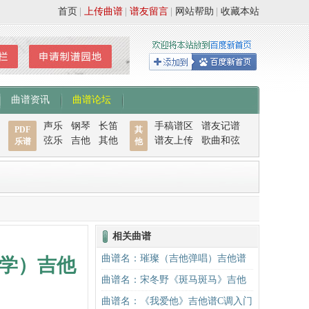
首页
|
上传曲谱
|
谱友留言
|
网站帮助
|
收藏本站
曲谱资讯
曲谱论坛
声乐
钢琴
长笛
手稿谱区
谱友记谱
PDF
其
弦乐
吉他
其他
谱友上传
歌曲和弦
乐谱
他
相关曲谱
曲谱名：璀璨（吉他弹唱）吉他谱
学）吉他
曲谱名：宋冬野《斑马斑马》吉他
谱G调初级进阶版（酷音小伟吉他教
曲谱名：《我爱他》吉他谱C调入门