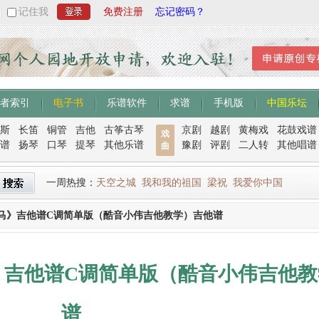
记住我
免费注册
忘记密码？
者索引
电子书
乐谱软件
求谱
手机版
中国乐坛
斯
长笛
铜管
吉他
古筝古琴
京剧
越剧
黄梅戏
花鼓戏谱
戏
谱
扬琴
口琴
提琴
其他乐谱
豫剧
评剧
二人转
其他唱谱
曲
一周热搜：
天空之城
我和我的祖国
梁祝
我爱你中国
马》吉他谱C调简单版（酷音小伟吉他教学）吉他谱
》吉他谱C调简单版（酷音小伟吉他教
谱