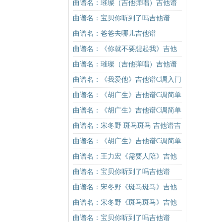
吉他谱
曲谱名：璀璨（吉他弹唱）吉他谱
曲谱名：宝贝你听到了吗吉他谱
曲谱名：爸爸去哪儿吉他谱
曲谱名：《你就不要想起我》吉他
谱C调简单版吉他谱
曲谱名：璀璨（吉他弹唱）吉他谱
曲谱名：《我爱他》吉他谱C调入门
版 抖音热曲 丁当 高音教编配吉他
曲谱名：《胡广生》吉他谱C调简单
谱
版（酷音小伟吉他弹唱教学）吉他
曲谱名：《胡广生》吉他谱C调简单
谱
版（酷音小伟吉他弹唱教学）吉他
曲谱名：宋冬野 斑马斑马 吉他谱吉
谱
他谱
曲谱名：《胡广生》吉他谱C调简单
版（酷音小伟吉他弹唱教学）吉他
曲谱名：王力宏《需要人陪》吉他
谱
谱C调原版（酷音小伟吉他教学）吉
曲谱名：宝贝你听到了吗吉他谱
他谱
曲谱名：宋冬野《斑马斑马》吉他
谱C调简单版（酷音小伟吉他教学）
曲谱名：宋冬野《斑马斑马》吉他
吉他谱
谱G调初级进阶版（酷音小伟吉他教
曲谱名：宝贝你听到了吗吉他谱