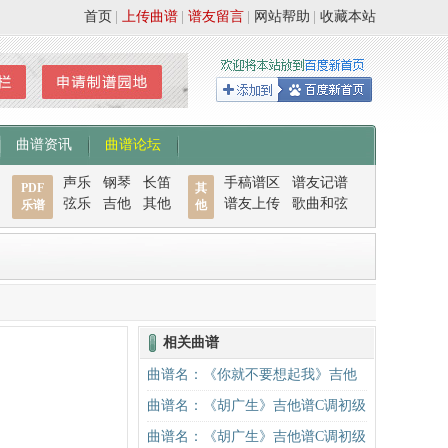
首页
|
上传曲谱
|
谱友留言
|
网站帮助
|
收藏本站
曲谱资讯
曲谱论坛
声乐
钢琴
长笛
手稿谱区
谱友记谱
PDF
其
弦乐
吉他
其他
谱友上传
歌曲和弦
乐谱
他
相关曲谱
曲谱名：《你就不要想起我》吉他
谱C调简单版吉他谱
曲谱名：《胡广生》吉他谱C调初级
进阶版（酷音小伟吉他弹唱教学）
曲谱名：《胡广生》吉他谱C调初级