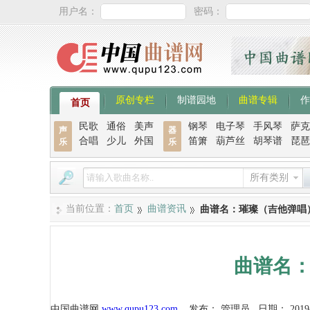
用户名：
密码：
原创专栏
制谱园地
曲谱专辑
作
首页
民歌
通俗
美声
钢琴
电子琴
手风琴
萨克
声
器
合唱
少儿
外国
笛箫
葫芦丝
胡琴谱
琵琶
乐
乐
所有类别
当前位置：
首页
曲谱资讯
曲谱名：璀璨（吉他弹唱
曲谱名
中国曲谱网
www.qupu123.com
发布：
管理员
日期：
2019