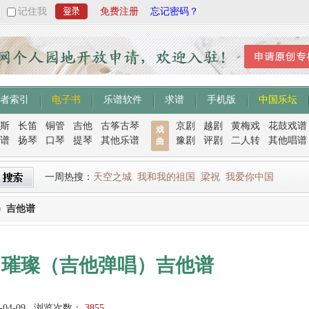
记住我
免费注册
忘记密码？
者索引
电子书
乐谱软件
求谱
手机版
中国乐坛
斯
长笛
铜管
吉他
古筝古琴
京剧
越剧
黄梅戏
花鼓戏谱
戏
谱
扬琴
口琴
提琴
其他乐谱
豫剧
评剧
二人转
其他唱谱
曲
一周热搜：
天空之城
我和我的祖国
梁祝
我爱你中国
）吉他谱
：璀璨（吉他弹唱）吉他谱
-04-09
浏览次数：
3855