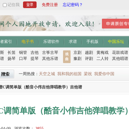
记住我
免费注册
忘记密码？
者索引
电子书
乐谱软件
求谱
手机版
中国乐坛
斯
长笛
铜管
吉他
古筝古琴
京剧
越剧
黄梅戏
花鼓戏谱
戏
谱
扬琴
口琴
提琴
其他乐谱
豫剧
评剧
二人转
其他唱谱
曲
一周热搜：
天空之城
我和我的祖国
梁祝
我爱你中国
谱C调简单版（酷音小伟吉他弹唱教学）吉他谱
C调简单版（酷音小伟吉他弹唱教学
-04-09
浏览次数：
3855