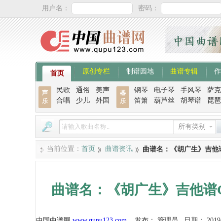
用户名：
密码：
原创专栏
制谱园地
曲谱专辑
作
首页
民歌
通俗
美声
钢琴
电子琴
手风琴
萨克
声
器
合唱
少儿
外国
笛箫
葫芦丝
胡琴谱
琵琶
乐
乐
所有类别
当前位置：
首页
曲谱资讯
曲谱名：《胡广生》吉他
曲谱名：《胡广生》吉他谱
中国曲谱网
www.qupu123.com
发布：
管理员
日期：
2019