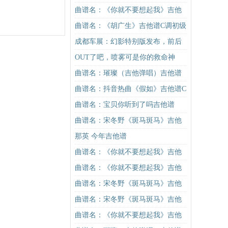
吉他谱
曲谱名：《你就不要想起我》吉他
谱C调简单版吉他谱
曲谱名：《胡广生》吉他谱C调初级
进阶版（酷音小伟吉他弹唱教学）
成都车展：幻影特别版发布，前后
吉他谱
排隔断
OUT了吧，喷雾可是你的救命神
器！
曲谱名：璀璨（吉他弹唱）吉他谱
曲谱名：抖音热曲《假如》吉他谱C
调入门版 信乐团 高音教编配吉他谱
曲谱名：宝贝你听到了吗吉他谱
曲谱名：宋冬野《斑马斑马》吉他
谱G调初级进阶版（酷音小伟吉他教
那英 今年吉他谱
学）吉他谱
曲谱名：《你就不要想起我》吉他
谱C调简单版吉他谱
曲谱名：《你就不要想起我》吉他
谱C调简单版吉他谱
曲谱名：宋冬野《斑马斑马》吉他
谱G调初级进阶版（酷音小伟吉他教
曲谱名：宋冬野《斑马斑马》吉他
学）吉他谱
谱C调简单版（酷音小伟吉他教学）
曲谱名：《你就不要想起我》吉他