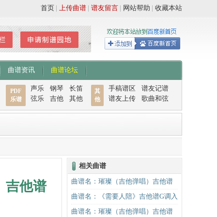
首页
|
上传曲谱
|
谱友留言
|
网站帮助
|
收藏本站
曲谱资讯
曲谱论坛
声乐
钢琴
长笛
手稿谱区
谱友记谱
PDF
其
弦乐
吉他
其他
谱友上传
歌曲和弦
乐谱
他
相关曲谱
曲谱名：璀璨（吉他弹唱）吉他谱
）吉他谱
曲谱名：《需要人陪》吉他谱G调入
门版 西虹市首富推广曲 高音教编配
曲谱名：璀璨（吉他弹唱）吉他谱