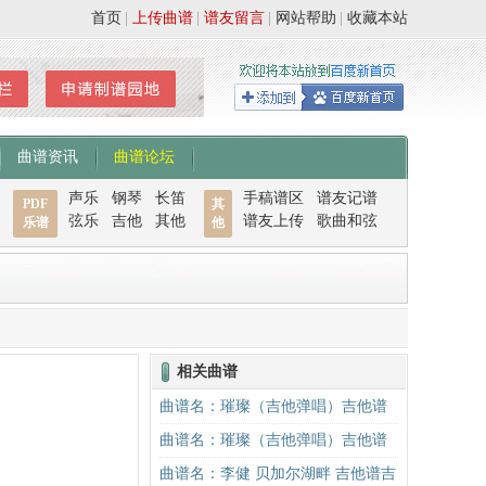
首页
|
上传曲谱
|
谱友留言
|
网站帮助
|
收藏本站
曲谱资讯
曲谱论坛
声乐
钢琴
长笛
手稿谱区
谱友记谱
PDF
其
弦乐
吉他
其他
谱友上传
歌曲和弦
乐谱
他
相关曲谱
曲谱名：璀璨（吉他弹唱）吉他谱
曲谱名：璀璨（吉他弹唱）吉他谱
曲谱名：李健 贝加尔湖畔 吉他谱吉