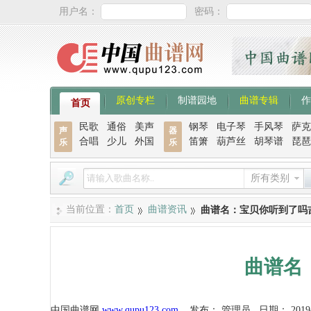
用户名：
密码：
原创专栏
制谱园地
曲谱专辑
作
首页
民歌
通俗
美声
钢琴
电子琴
手风琴
萨克
声
器
合唱
少儿
外国
笛箫
葫芦丝
胡琴谱
琵琶
乐
乐
所有类别
当前位置：
首页
曲谱资讯
曲谱名：宝贝你听到了吗
曲谱名
中国曲谱网
www.qupu123.com
发布：
管理员
日期：
2019