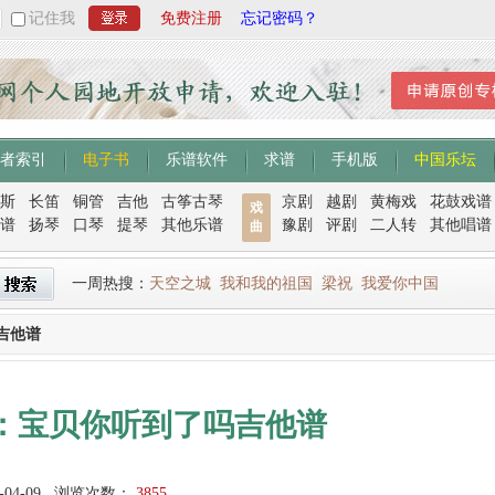
记住我
免费注册
忘记密码？
者索引
电子书
乐谱软件
求谱
手机版
中国乐坛
斯
长笛
铜管
吉他
古筝古琴
京剧
越剧
黄梅戏
花鼓戏谱
戏
谱
扬琴
口琴
提琴
其他乐谱
豫剧
评剧
二人转
其他唱谱
曲
一周热搜：
天空之城
我和我的祖国
梁祝
我爱你中国
吉他谱
：宝贝你听到了吗吉他谱
-04-09
浏览次数：
3855