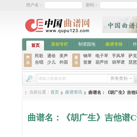
用户名：
密码：
原创专栏
制谱园地
曲谱专辑
作
首页
民歌
通俗
美声
钢琴
电子琴
手风琴
萨克
声
器
合唱
少儿
外国
笛箫
葫芦丝
胡琴谱
琵琶
乐
乐
所有类别
当前位置：
首页
曲谱资讯
曲谱名：《胡广生》吉他
曲谱名：《胡广生》吉他谱