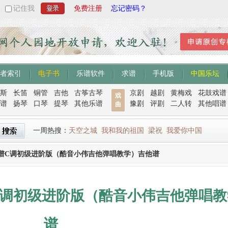
记住我
免费注册
忘记密码？
者索引
电子书
乐谱软件
求谱
手机版
中国乐坛
斯
长笛
铜管
吉他
古筝古琴
京剧
越剧
黄梅戏
花鼓戏谱
戏
谱
扬琴
口琴
提琴
其他乐谱
豫剧
评剧
二人转
其他唱谱
曲
一周热搜：
天空之城
我和我的祖国
梁祝
我爱你中国
谱C调初级进阶版（酷音小伟吉他弹唱教学）吉他谱
C调初级进阶版（酷音小伟吉他弹唱教
谱