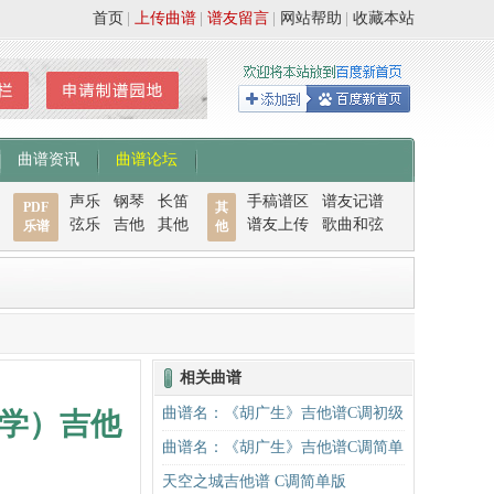
首页
|
上传曲谱
|
谱友留言
|
网站帮助
|
收藏本站
曲谱资讯
曲谱论坛
声乐
钢琴
长笛
手稿谱区
谱友记谱
PDF
其
弦乐
吉他
其他
谱友上传
歌曲和弦
乐谱
他
相关曲谱
曲谱名：《胡广生》吉他谱C调初级
学）吉他
进阶版（酷音小伟吉他弹唱教学）
曲谱名：《胡广生》吉他谱C调简单
吉他谱
版（酷音小伟吉他弹唱教学）吉他
天空之城吉他谱 C调简单版