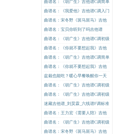
版（酷音小伟吉他弹唱教学）吉他
曲谱名：《胡广生》吉他谱C调简单
谱
版（酷音小伟吉他弹唱教学）吉他
曲谱名：《我爱他》吉他谱C调入门
谱
版 抖音热曲 丁当 高音教编配吉他
曲谱名：宋冬野《斑马斑马》吉他
谱
谱G调初级进阶版（酷音小伟吉他教
曲谱名：宝贝你听到了吗吉他谱
学）吉他谱
曲谱名：《胡广生》吉他谱C调初级
进阶版（酷音小伟吉他弹唱教学）
曲谱名：《你就不要想起我》吉他
吉他谱
谱C调简单版吉他谱
曲谱名：《胡广生》吉他谱C调简单
版（酷音小伟吉他弹唱教学）吉他
曲谱名：《你就不要想起我》吉他
谱
谱C调简单版吉他谱
盆栽也能吃？暖心早餐唤醒你一天
的活力！
曲谱名：《胡广生》吉他谱C调初级
进阶版（酷音小伟吉他弹唱教学）
曲谱名：《胡广生》吉他谱C调初级
吉他谱
进阶版（酷音小伟吉他弹唱教学）
迷藏吉他谱_刘昊霖_六线谱F调标准
吉他谱
版
曲谱名：王力宏《需要人陪》吉他
谱C调原版（酷音小伟吉他教学）吉
曲谱名：《胡广生》吉他谱C调初级
他谱
进阶版（酷音小伟吉他弹唱教学）
曲谱名：宋冬野《斑马斑马》吉他