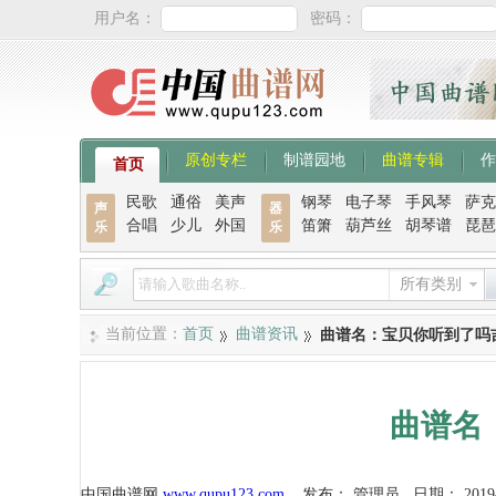
用户名：
密码：
原创专栏
制谱园地
曲谱专辑
作
首页
民歌
通俗
美声
钢琴
电子琴
手风琴
萨克
声
器
合唱
少儿
外国
笛箫
葫芦丝
胡琴谱
琵琶
乐
乐
所有类别
当前位置：
首页
曲谱资讯
曲谱名：宝贝你听到了吗
曲谱名
中国曲谱网
www.qupu123.com
发布：
管理员
日期：
2019