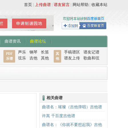
首页
|
上传曲谱
|
谱友留言
|
网站帮助
|
收藏本站
曲谱资讯
曲谱论坛
声乐
钢琴
长笛
手稿谱区
谱友记谱
PDF
其
弦乐
吉他
其他
谱友上传
歌曲和弦
乐谱
他
相关曲谱
曲谱名：璀璨（吉他弹唱）吉他谱
许嵩 千百度吉他谱
曲谱名：《你就不要想起我》吉他