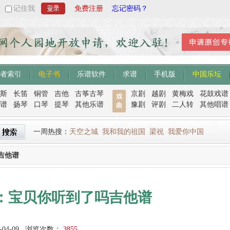
记住我
免费注册
忘记密码？
者索引
电子书
乐谱软件
求谱
手机版
中国乐坛
斯
长笛
铜管
吉他
古筝古琴
京剧
越剧
黄梅戏
花鼓戏谱
戏
谱
扬琴
口琴
提琴
其他乐谱
豫剧
评剧
二人转
其他唱谱
曲
一周热搜：
天空之城
我和我的祖国
梁祝
我爱你中国
吉他谱
：宝贝你听到了吗吉他谱
-04-09
浏览次数：
3855