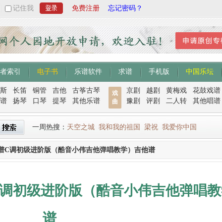
记住我
免费注册
忘记密码？
者索引
电子书
乐谱软件
求谱
手机版
中国乐坛
斯
长笛
铜管
吉他
古筝古琴
京剧
越剧
黄梅戏
花鼓戏谱
戏
谱
扬琴
口琴
提琴
其他乐谱
豫剧
评剧
二人转
其他唱谱
曲
一周热搜：
天空之城
我和我的祖国
梁祝
我爱你中国
谱C调初级进阶版（酷音小伟吉他弹唱教学）吉他谱
C调初级进阶版（酷音小伟吉他弹唱教
谱