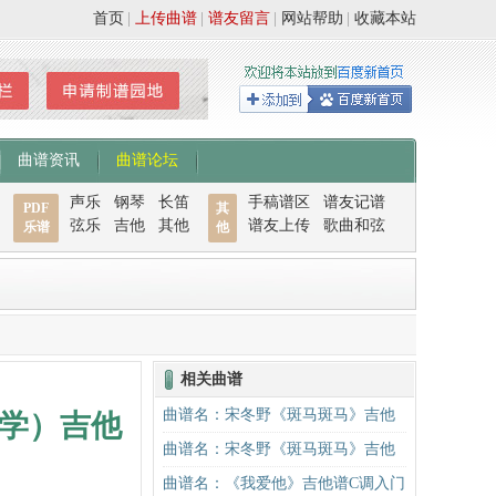
首页
|
上传曲谱
|
谱友留言
|
网站帮助
|
收藏本站
曲谱资讯
曲谱论坛
声乐
钢琴
长笛
手稿谱区
谱友记谱
PDF
其
弦乐
吉他
其他
谱友上传
歌曲和弦
乐谱
他
相关曲谱
曲谱名：宋冬野《斑马斑马》吉他
学）吉他
谱G调初级进阶版（酷音小伟吉他教
曲谱名：宋冬野《斑马斑马》吉他
学）吉他谱
谱C调简单版（酷音小伟吉他教学）
曲谱名：《我爱他》吉他谱C调入门