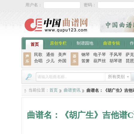
用户名：
密码：
原创专栏
制谱园地
曲谱专辑
作
首页
民歌
通俗
美声
钢琴
电子琴
手风琴
萨克
声
器
合唱
少儿
外国
笛箫
葫芦丝
胡琴谱
琵琶
乐
乐
所有类别
当前位置：
首页
曲谱资讯
曲谱名：《胡广生》吉他
曲谱名：《胡广生》吉他谱