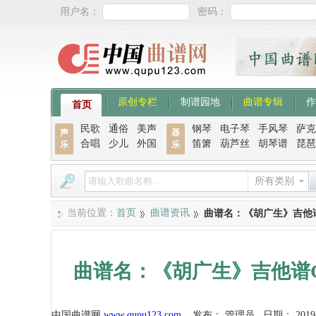
用户名：
密码：
原创专栏
制谱园地
曲谱专辑
作
首页
民歌
通俗
美声
钢琴
电子琴
手风琴
萨克
声
器
合唱
少儿
外国
笛箫
葫芦丝
胡琴谱
琵琶
乐
乐
所有类别
当前位置：
首页
曲谱资讯
曲谱名：《胡广生》吉他
曲谱名：《胡广生》吉他谱
中国曲谱网
www.qupu123.com
发布：
管理员
日期：
2019