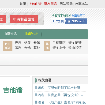
首页
|
上传曲谱
|
谱友留言
|
网站帮助
|
收藏本站
曲谱资讯
曲谱论坛
声乐
钢琴
长笛
手稿谱区
谱友记谱
PDF
其
弦乐
吉他
其他
谱友上传
歌曲和弦
乐谱
他
相关曲谱
曲谱名：宝贝你听到了吗吉他谱
）吉他谱
曲谱名：抖音热曲《再也没有》吉
他谱C调入门版 高音教编配吉他谱
曲谱名：《胡广生》吉他谱C调初级