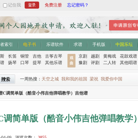
记住我
免费注册
忘记密码？
者索引
电子书
乐谱软件
求谱
手机版
中国乐坛
斯
长笛
铜管
吉他
古筝古琴
京剧
越剧
黄梅戏
花鼓戏谱
戏
谱
扬琴
口琴
提琴
其他乐谱
豫剧
评剧
二人转
其他唱谱
曲
一周热搜：
天空之城
我和我的祖国
梁祝
我爱你中国
谱C调简单版（酷音小伟吉他弹唱教学）吉他谱
C调简单版（酷音小伟吉他弹唱教学
-04-09
浏览次数：
3855