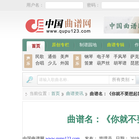
用户名：
密码：
原创专栏
制谱园地
曲谱专辑
作
首页
民歌
通俗
美声
钢琴
电子琴
手风琴
萨克
声
器
合唱
少儿
外国
笛箫
葫芦丝
胡琴谱
琵琶
乐
乐
所有类别
当前位置：
首页
曲谱资讯
曲谱名：《你就不要想起
曲谱名：《你就不
中国曲谱网
www.qupu123.com
发布：
管理员
日期：
2019