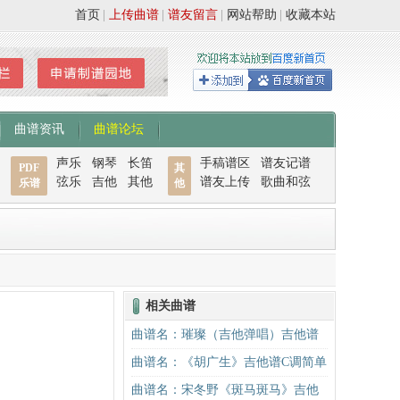
首页
|
上传曲谱
|
谱友留言
|
网站帮助
|
收藏本站
曲谱资讯
曲谱论坛
声乐
钢琴
长笛
手稿谱区
谱友记谱
PDF
其
弦乐
吉他
其他
谱友上传
歌曲和弦
乐谱
他
相关曲谱
曲谱名：璀璨（吉他弹唱）吉他谱
曲谱名：《胡广生》吉他谱C调简单
版（酷音小伟吉他弹唱教学）吉他
曲谱名：宋冬野《斑马斑马》吉他