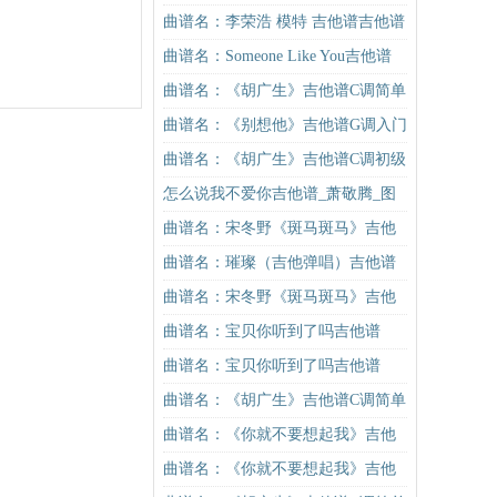
谱
谱C调简单版（酷音小伟吉他教学）
曲谱名：李荣浩 模特 吉他谱吉他谱
吉他谱
曲谱名：Someone Like You吉他谱
曲谱名：《胡广生》吉他谱C调简单
版（酷音小伟吉他弹唱教学）吉他
曲谱名：《别想他》吉他谱G调入门
谱
版 抖音热曲 高音教编配吉他谱
曲谱名：《胡广生》吉他谱C调初级
进阶版（酷音小伟吉他弹唱教学）
怎么说我不爱你吉他谱_萧敬腾_图
吉他谱
片谱标准版
曲谱名：宋冬野《斑马斑马》吉他
谱C调简单版（酷音小伟吉他教学）
曲谱名：璀璨（吉他弹唱）吉他谱
吉他谱
曲谱名：宋冬野《斑马斑马》吉他
谱G调初级进阶版（酷音小伟吉他教
曲谱名：宝贝你听到了吗吉他谱
学）吉他谱
曲谱名：宝贝你听到了吗吉他谱
曲谱名：《胡广生》吉他谱C调简单
版（酷音小伟吉他弹唱教学）吉他
曲谱名：《你就不要想起我》吉他
谱
谱C调简单版吉他谱
曲谱名：《你就不要想起我》吉他