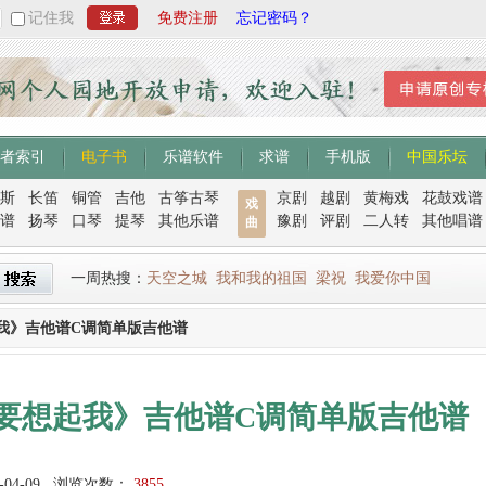
记住我
免费注册
忘记密码？
者索引
电子书
乐谱软件
求谱
手机版
中国乐坛
斯
长笛
铜管
吉他
古筝古琴
京剧
越剧
黄梅戏
花鼓戏谱
戏
谱
扬琴
口琴
提琴
其他乐谱
豫剧
评剧
二人转
其他唱谱
曲
一周热搜：
天空之城
我和我的祖国
梁祝
我爱你中国
我》吉他谱C调简单版吉他谱
要想起我》吉他谱C调简单版吉他谱
-04-09
浏览次数：
3855