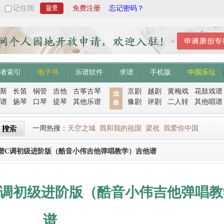
记住我
免费注册
忘记密码？
者索引
电子书
乐谱软件
求谱
手机版
中国乐坛
斯
长笛
铜管
吉他
古筝古琴
京剧
越剧
黄梅戏
花鼓戏谱
戏
谱
扬琴
口琴
提琴
其他乐谱
豫剧
评剧
二人转
其他唱谱
曲
一周热搜：
天空之城
我和我的祖国
梁祝
我爱你中国
谱C调初级进阶版（酷音小伟吉他弹唱教学）吉他谱
C调初级进阶版（酷音小伟吉他弹唱教
谱