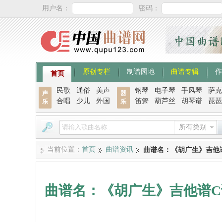
用户名：
密码：
原创专栏
制谱园地
曲谱专辑
作
首页
民歌
通俗
美声
钢琴
电子琴
手风琴
萨克
声
器
合唱
少儿
外国
笛箫
葫芦丝
胡琴谱
琵琶
乐
乐
所有类别
当前位置：
首页
曲谱资讯
曲谱名：《胡广生》吉他
曲谱名：《胡广生》吉他谱