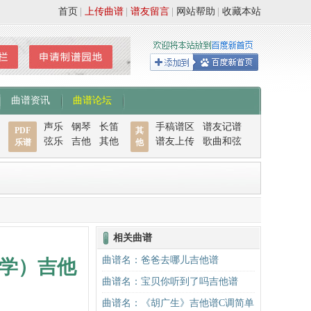
首页
|
上传曲谱
|
谱友留言
|
网站帮助
|
收藏本站
曲谱资讯
曲谱论坛
声乐
钢琴
长笛
手稿谱区
谱友记谱
PDF
其
弦乐
吉他
其他
谱友上传
歌曲和弦
乐谱
他
相关曲谱
曲谱名：爸爸去哪儿吉他谱
学）吉他
曲谱名：宝贝你听到了吗吉他谱
曲谱名：《胡广生》吉他谱C调简单