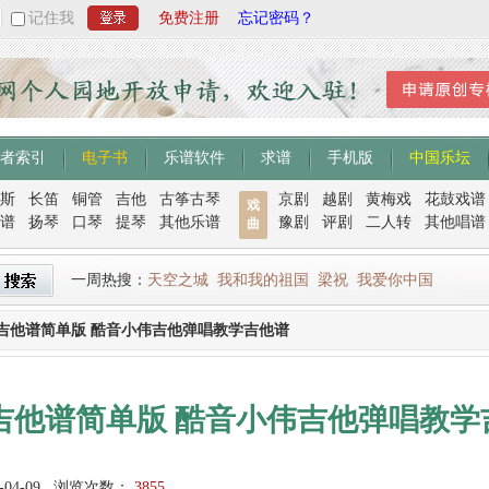
记住我
免费注册
忘记密码？
者索引
电子书
乐谱软件
求谱
手机版
中国乐坛
斯
长笛
铜管
吉他
古筝古琴
京剧
越剧
黄梅戏
花鼓戏谱
戏
谱
扬琴
口琴
提琴
其他乐谱
豫剧
评剧
二人转
其他唱谱
曲
一周热搜：
天空之城
我和我的祖国
梁祝
我爱你中国
吉他谱简单版 酷音小伟吉他弹唱教学吉他谱
吉他谱简单版 酷音小伟吉他弹唱教学
-04-09
浏览次数：
3855