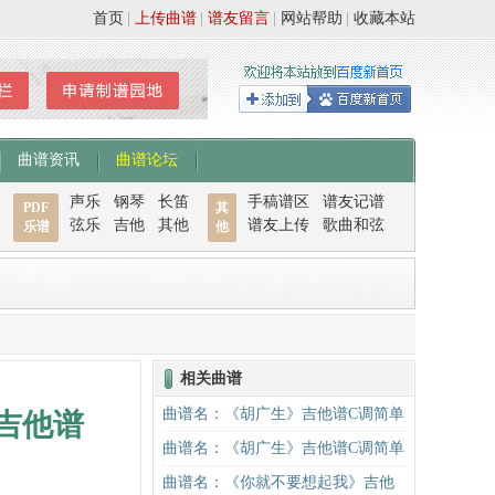
首页
|
上传曲谱
|
谱友留言
|
网站帮助
|
收藏本站
曲谱资讯
曲谱论坛
声乐
钢琴
长笛
手稿谱区
谱友记谱
PDF
其
弦乐
吉他
其他
谱友上传
歌曲和弦
乐谱
他
相关曲谱
曲谱名：《胡广生》吉他谱C调简单
吉他谱
版（酷音小伟吉他弹唱教学）吉他
曲谱名：《胡广生》吉他谱C调简单
谱
版（酷音小伟吉他弹唱教学）吉他
曲谱名：《你就不要想起我》吉他