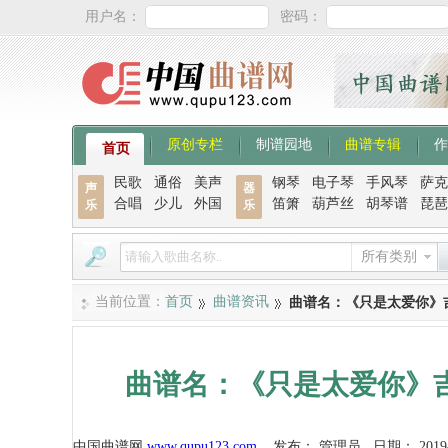
用户名：
密码：
原创专栏
制谱园地
曲谱专辑
作
首页
民歌
通俗
美声
钢琴
电子琴
手风琴
萨克
声
器
合唱
少儿
外国
笛箫
葫芦丝
胡琴谱
琵琶
乐
乐
所有类别
当前位置：
首页
曲谱资讯
曲谱名：《只是太爱你》
曲谱名：《只是太爱你》
中国曲谱网
www.qupu123.com
发布：
管理员
日期：
2019