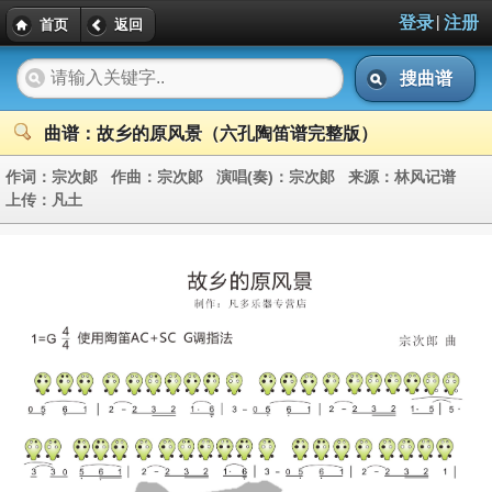
|
登录
注册
首页
返回
搜曲谱
曲谱：故乡的原风景（六孔陶笛谱完整版）
作词：
宗次郞
作曲：
宗次郞
演唱(奏)：
宗次郞
来源：
林风记谱
上传：
凡土