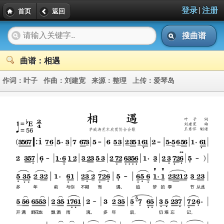
|
登录
注册
首页
返回
搜曲谱
曲谱：相遇
作词：
叶子
作曲：
刘建宽
来源：
整理
上传：
爱琴岛