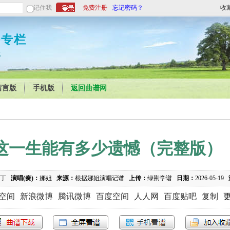
记住我
免费注册
忘记密码？
收
谱专栏
5
留言版
手机版
返回曲谱网
这一生能有多少遗憾（完整版）
丁
演唱(奏)：
娜姐
来源：
根据娜姐演唱记谱
上传：
绿荆学谱
日期：
2026-05-19
Q空间
新浪微博
腾讯微博
百度空间
人人网
百度贴吧
复制