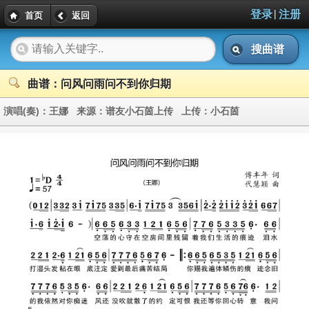
|
登录
注册
首页
返回
搜曲谱
曲谱：问风问雨问不到你归期
演唱(奏)：
王娜
来源：
谱友小石䓢上传
上传：
小石䓢