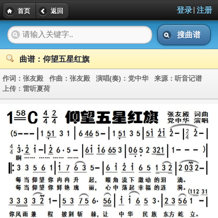
|
登录
注册
首页
返回
搜曲谱
曲谱：仰望五星红旗
作词：
张友殿
作曲：
张友殿
演唱(奏)：
党中华
来源：
听音记谱
上传：
雷听夏荷