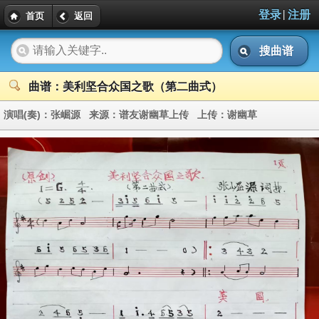
|
登录
注册
首页
返回
搜曲谱
曲谱：美利坚合众国之歌（第二曲式）
演唱(奏)：
张崛源
来源：
谱友谢幽草上传
上传：
谢幽草