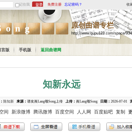
记住我
免费注册
忘记密码？
收
原创曲谱专栏
Song
http://www.qupu123.com/space/93
留言版
手机版
返回曲谱网
知新永远
：
陈知新
来源：
谱友崀Lang颂Song上传
上传：
崀Lang颂Song
日期：
2026-07-01
Q空间
新浪微博
腾讯微博
百度空间
人人网
百度贴吧
复制