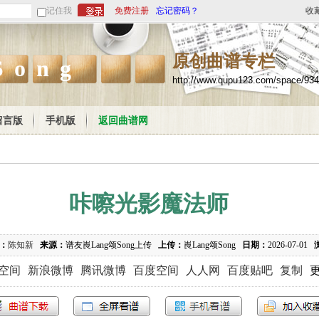
记住我
免费注册
忘记密码？
收
原创曲谱专栏
Song
http://www.qupu123.com/space/93
留言版
手机版
返回曲谱网
咔嚓光影魔法师
：
陈知新
来源：
谱友崀Lang颂Song上传
上传：
崀Lang颂Song
日期：
2026-07-01
Q空间
新浪微博
腾讯微博
百度空间
人人网
百度贴吧
复制