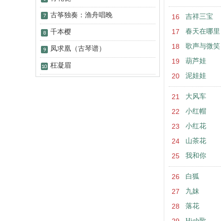
古筝独奏：渔舟唱晚
16
吉祥三宝
17
春天在哪里
千本樱
18
歌声与微笑
凤求凰（古琴谱）
19
葫芦娃
枉凝眉
20
泥娃娃
21
大风车
22
小红帽
23
小红花
24
山茶花
25
我和你
26
白狐
27
九妹
28
落花
High歌