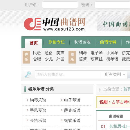
用户名：
密码：
原创专栏
制谱园地
曲谱专辑
作
首页
民歌
通俗
美声
钢琴
电子琴
手风琴
萨克
声
器
合唱
少儿
外国
笛箫
葫芦丝
胡琴谱
琵琶
乐
乐
所有类别
器乐乐谱 分类
当前位置：
首
钢琴乐谱
电子琴谱
说明：
古筝古琴
手风琴谱
萨克斯谱
曲谱标题
长笛乐谱
铜管乐谱
01
长相思•山