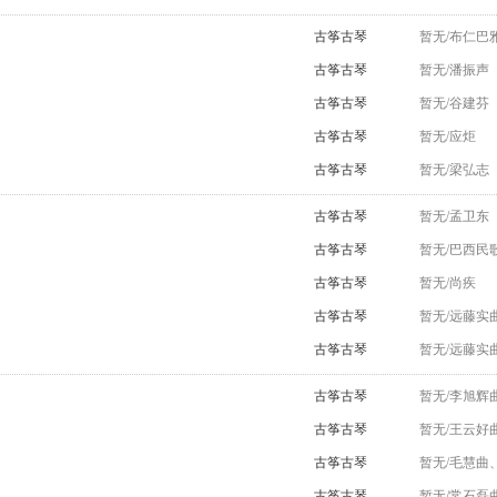
古筝古琴
暂无/布仁巴
古筝古琴
暂无/潘振声
古筝古琴
暂无/谷建芬
古筝古琴
暂无/应炬
古筝古琴
暂无/梁弘志
古筝古琴
暂无/孟卫东
古筝古琴
暂无/巴西民
古筝古琴
暂无/尚疾
古筝古琴
暂无/远藤实
古筝古琴
暂无/远藤实
古筝古琴
暂无/李旭辉
古筝古琴
暂无/王云好
古筝古琴
暂无/毛慧曲
古筝古琴
暂无/常石磊