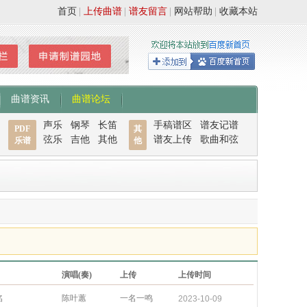
首页
|
上传曲谱
|
谱友留言
|
网站帮助
|
收藏本站
曲谱资讯
曲谱论坛
声乐
钢琴
长笛
手稿谱区
谱友记谱
PDF
其
弦乐
吉他
其他
谱友上传
歌曲和弦
乐谱
他
演唱(奏)
上传
上传时间
名
陈叶蕙
一名一鸣
2023-10-09