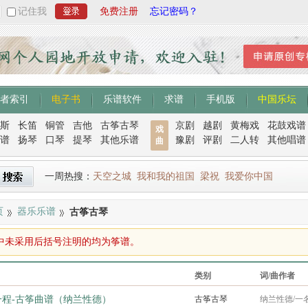
记住我
免费注册
忘记密码？
者索引
电子书
乐谱软件
求谱
手机版
中国乐坛
斯
长笛
铜管
吉他
古筝古琴
京剧
越剧
黄梅戏
花鼓戏谱
戏
谱
扬琴
口琴
提琴
其他乐谱
豫剧
评剧
二人转
其他唱谱
曲
一周热搜：
天空之城
我和我的祖国
梁祝
我爱你中国
页
器乐乐谱
古筝古琴
中未采用后括号注明的均为筝谱。
类别
词/曲作者
一程-古筝曲谱（纳兰性德）
古筝古琴
纳兰性德/一