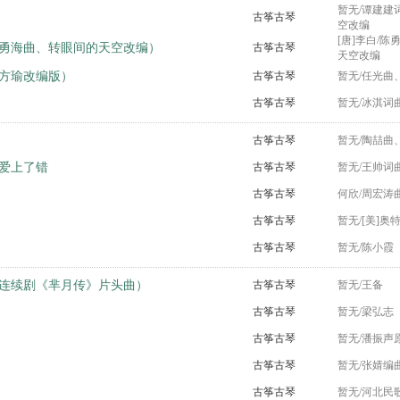
暂无/谭建建
古筝古琴
空改编
[唐]李白/
勇海曲、转眼间的天空改编）
古筝古琴
天空改编
方瑜改编版）
古筝古琴
暂无/任光曲
古筝古琴
暂无/冰淇词
古筝古琴
暂无/陶喆曲
爱上了错
古筝古琴
暂无/王帅词
古筝古琴
何欣/周宏涛
古筝古琴
暂无/[美]奥
古筝古琴
暂无/陈小霞
连续剧《芈月传》片头曲）
古筝古琴
暂无/王备
古筝古琴
暂无/梁弘志
古筝古琴
暂无/潘振声
古筝古琴
暂无/张婧编
古筝古琴
暂无/河北民