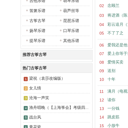
吉他乐谱
胡琴乐谱
02
念顾兰
笛箫乐谱
葫芦丝等
03
将进酒（陈
古筝古琴
琵琶乐谱
04
彩云追月（
扬琴乐谱
口琴乐谱
05
不了了之
提琴乐谱
其他乐谱
06
爱我还是他
07
爱上你等于
推荐古筝古琴
08
爱情买卖
热门古筝古琴
09
送别
梁祝（袁莎改编版）
10
十年
女儿情
11
满月（电视
沧海一声笑
12
读你
渔舟唱晚（【上海筝会】考级四...
13
一分钱
14
跳皮筋
战台风
15
小放牛
青花瓷