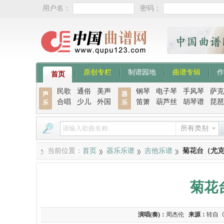
用户名：
密码：
原创专栏
制谱园地
曲谱专辑
作
首页
民歌
通俗
美声
钢琴
电子琴
手风琴
萨克
声
器
合唱
少儿
外国
笛箫
葫芦丝
胡琴谱
琵琶
乐
乐
所有类别
当前位置：
首页
器乐乐谱
吉他乐谱
菊花台（尤
菊花
演唱(奏)：
周杰伦
来源：
转自