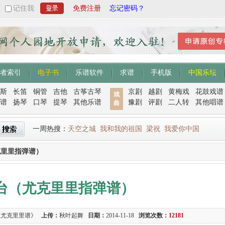
记住我
免费注册
忘记密码？
者索引
电子书
乐谱软件
求谱
手机版
中国乐坛
斯
长笛
铜管
吉他
古筝古琴
京剧
越剧
黄梅戏
花鼓戏谱
戏
谱
扬琴
口琴
提琴
其他乐谱
豫剧
评剧
二人转
其他唱谱
曲
一周热搜：
天空之城
我和我的祖国
梁祝
我爱你中国
克里里指弹谱）
台（尤克里里指弹谱）
《尤克里里谱》
上传：
秋叶起舞
日期：
2014-11-18
浏览次数：
12181