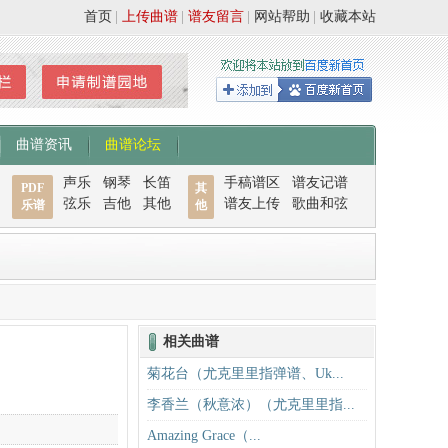
首页
|
上传曲谱
|
谱友留言
|
网站帮助
|
收藏本站
曲谱资讯
曲谱论坛
声乐
钢琴
长笛
手稿谱区
谱友记谱
PDF
其
弦乐
吉他
其他
谱友上传
歌曲和弦
乐谱
他
相关曲谱
菊花台（尤克里里指弹谱、Uk...
李香兰（秋意浓）（尤克里里指...
Amazing Grace（...