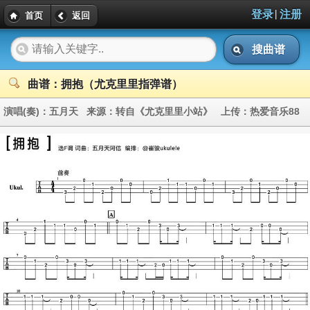
|
登录
注册
首页
返回
搜曲谱
曲谱：拥抱（尤克里里指弹谱）
演唱(奏)：
五月天
来源：
转自《尤克里里小站》
上传：
热爱音乐88