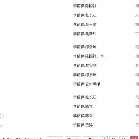
李荫保/陈国祥
胡
李荫保/杜长江
朱
李荫保/白玉洁
胡
）
李荫保/焦新红
可
李荫保/邰景坤
燕
李荫保/陈国祥、李…
胡
李荫保/赵宝刚
蔡
李荫保/邰景坤
国
李荫保/云中缥缈
胡
李荫保/杜长江
天
李荫保/陈立
胡
曲）
李荫保/陈立
王
曲）
李荫保/黄涛
黄