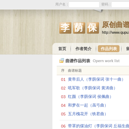
用户名：
密码：
原创曲
李荫保
http://www.qup
首页
作者简介
作品列表
序
曲谱标题
01
黄帝后人（李荫保词 张十一曲）
02
吼军歌（李荫保词 黄涛曲）
03
红颜（李荫保词 侯佩曲）
04
和梦在一起（虽弓曲）
05
五月槐花开（铁君曲）
06
带罩的煤油灯（李荫保词 丘福生