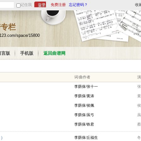
记住我
免费注册
忘记密码？
收
谱专栏
u123.com/space/15800
留言版
手机版
返回曲谱网
词/曲作者
演
李荫保/张十一
张
李荫保/黄涛
黄
李荫保/侯佩
侯
李荫保/虽弓
虽
李荫保/铁君
蔡
曲）
李荫保/丘福生
冬