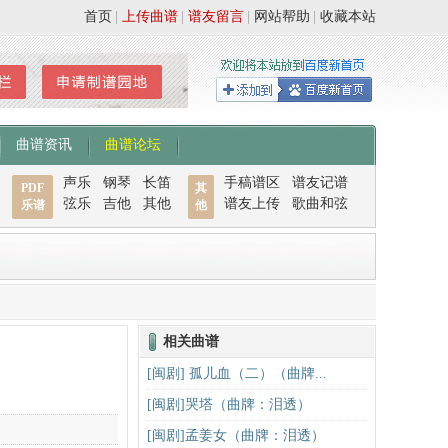
首页
|
上传曲谱
|
谱友留言
|
网站帮助
|
收藏本站
曲谱资讯
曲谱论坛
声乐
钢琴
长笛
手稿谱区
谱友记谱
PDF
其
弦乐
吉他
其他
谱友上传
歌曲和弦
乐谱
他
相关曲谱
[闽剧] 孤儿血（二）（曲牌...
[闽剧]哭塔（曲牌：泪透）
[闽剧]孟姜女（曲牌：泪透）