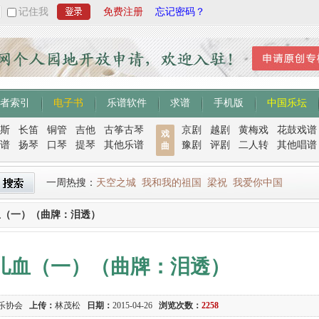
记住我
免费注册
忘记密码？
者索引
电子书
乐谱软件
求谱
手机版
中国乐坛
斯
长笛
铜管
吉他
古筝古琴
京剧
越剧
黄梅戏
花鼓戏谱
戏
谱
扬琴
口琴
提琴
其他乐谱
豫剧
评剧
二人转
其他唱谱
曲
一周热搜：
天空之城
我和我的祖国
梁祝
我爱你中国
儿血（一）（曲牌：泪透）
 孤儿血（一）（曲牌：泪透）
音乐协会
上传：
林茂松
日期：
2015-04-26
浏览次数：
2258