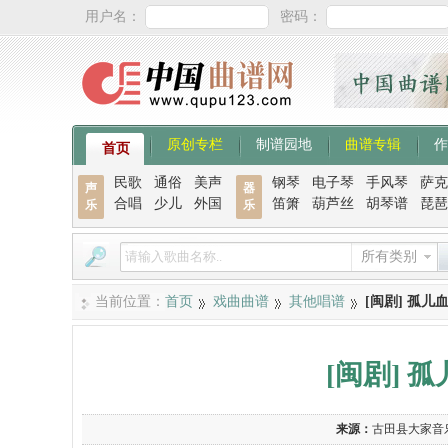
用户名：
密码：
原创专栏
制谱园地
曲谱专辑
作
首页
民歌
通俗
美声
钢琴
电子琴
手风琴
萨克
声
器
合唱
少儿
外国
笛箫
葫芦丝
胡琴谱
琵琶
乐
乐
所有类别
当前位置：
首页
戏曲曲谱
其他唱谱
[闽剧] 孤
[闽剧]
来源：
古田县大家