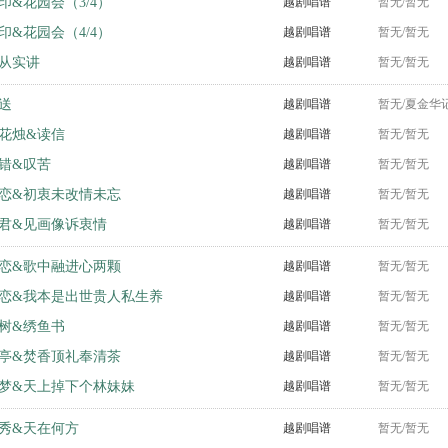
印&花园会（3/4）
越剧唱谱
暂无/暂无
印&花园会（4/4）
越剧唱谱
暂无/暂无
从实讲
越剧唱谱
暂无/暂无
送
越剧唱谱
暂无/夏金华
花烛&读信
越剧唱谱
暂无/暂无
错&叹苦
越剧唱谱
暂无/暂无
恋&初衷未改情未忘
越剧唱谱
暂无/暂无
君&见画像诉衷情
越剧唱谱
暂无/暂无
恋&歌中融进心两颗
越剧唱谱
暂无/暂无
恋&我本是出世贵人私生养
越剧唱谱
暂无/暂无
树&绣鱼书
越剧唱谱
暂无/暂无
亭&焚香顶礼奉清茶
越剧唱谱
暂无/暂无
梦&天上掉下个林妹妹
越剧唱谱
暂无/暂无
秀&天在何方
越剧唱谱
暂无/暂无