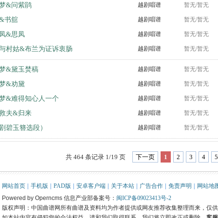
梦&问紫鹃
越剧唱谱
暂无/暂无
&书舘
越剧唱谱
暂无/暂无
凤&思凤
越剧唱谱
暂无/暂无
与村姑&布兰为证诉衷肠
越剧唱谱
暂无/暂无
梦&黛玉焚稿
越剧唱谱
暂无/暂无
梦&劝黛
越剧唱谱
暂无/暂无
梦&难得知心人一个
越剧唱谱
暂无/暂无
救夫&归来
越剧唱谱
暂无/暂无
剧碧玉簪选段）
越剧唱谱
暂无/暂无
共 464 条记录 1/19 页
下一页
1
2
3
4
5
网站首页
|
手机版
|
PAD版
|
安卓客户端
|
关于本站
|
广告合作
|
免责声明
|
网站地
Powered by Operncms 信息产业部备案号：
闽ICP备09023413号-2
版权声明：中国曲谱网所有曲谱及资料均为作者提供或网友推荐收集整理而来，仅供
如本站内容有侵犯您的合法权益，请和我们取得联系，我们将立即改正或删除。
客服邮