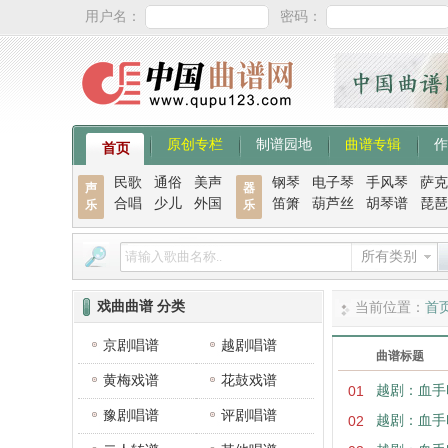
用户名：
密码：
原创专栏
制谱园地
曲谱专辑
作
首页
民歌
通俗
美声
钢琴
电子琴
手风琴
萨克
声
器
合唱
少儿
外国
笛箫
葫芦丝
胡琴谱
琵琶
乐
乐
所有类别
戏曲曲谱 分类
当前位置：
首
京剧唱谱
越剧唱谱
曲谱标题
黄梅戏谱
花鼓戏谱
01
越剧：血手
豫剧唱谱
评剧唱谱
02
越剧：血手