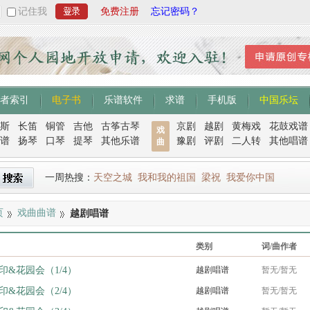
记住我
免费注册
忘记密码？
者索引
电子书
乐谱软件
求谱
手机版
中国乐坛
斯
长笛
铜管
吉他
古筝古琴
京剧
越剧
黄梅戏
花鼓戏谱
戏
谱
扬琴
口琴
提琴
其他乐谱
豫剧
评剧
二人转
其他唱谱
曲
一周热搜：
天空之城
我和我的祖国
梁祝
我爱你中国
页
戏曲曲谱
越剧唱谱
类别
词/曲作者
印&花园会（1/4）
越剧唱谱
暂无/暂无
印&花园会（2/4）
越剧唱谱
暂无/暂无