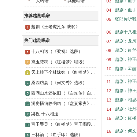
二人转谱
其他唱谱
03
越剧：血手
04
越剧：血手
推荐越剧唱谱
05
张郎你听我
越剧《王老虎抢亲·戏豹》
06
越剧十八相
热门越剧唱谱
07
越剧：龙凤
08
越剧：红丝
十八相送（《梁祝》选段）
09
越剧：神王
黛玉焚稿（《红楼梦》唱段）
10
越剧：孟丽
天上掉下个林妹妹（《红楼梦》...
11
越剧：神王
桑园访妻（《何文秀》选段）
12
越剧：神王
西湖山水还依旧（《白蛇传》白...
13
越剧：相思
洞房悄悄静幽幽（《盘妻索妻》...
14
越剧：牡丹
梁祝·十八相送
15
越剧：红楼
宝玉哭灵（《红楼梦》宝玉唱段...
16
越剧：何文
三杯酒（《血手印》选段）