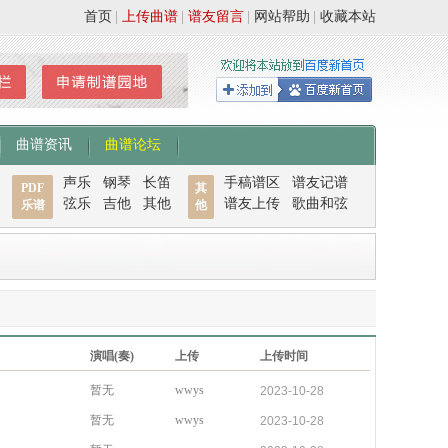
首页
|
上传曲谱
|
谱友留言
|
网站帮助
|
收藏本站
曲谱资讯
曲谱论坛
声乐
钢琴
长笛
手稿谱区
谱友记谱
PDF
其
弦乐
吉他
其他
谱友上传
歌曲和弦
乐谱
他
演唱(奏)
上传
上传时间
暂无
wwys
2023-10-28
暂无
wwys
2023-10-28