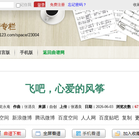
记住我
免费注册
忘记密码？
收
谱专栏
u123.com/space/23004
留言版
手机版
返回曲谱网
飞吧，心爱的风筝
党永庵
作曲：
张遇良
来源：
自创
上传：
张遇良
日期：
2026-06-03
浏览次数：
67
Q空间
新浪微博
腾讯微博
百度空间
人人网
百度贴吧
复制