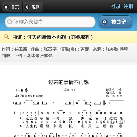
|
登录
注册
首页
返回
搜曲谱
曲谱：过去的事情不再想（亦弛整理）
作词：
任卫新
作曲：
张丕基
演唱(奏)：
苏娜
来源：
张亦弛 整理
制谱
上传：
咪迷米张亦弛