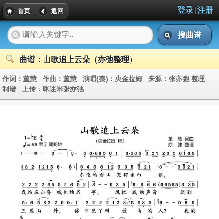
|
登录
注册
首页
返回
搜曲谱
曲谱：山歌追上云朵（亦弛整理）
作词：
董慧
作曲：
董慧
演唱(奏)：
央金拉姆
来源：
张亦弛 整理
制谱
上传：
咪迷米张亦弛