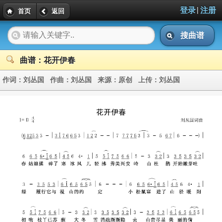
|
登录
注册
首页
返回
搜曲谱
曲谱：花开伊春
作词：
刘丛国
作曲：
刘丛国
来源：
原创
上传：
刘丛国