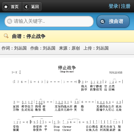
|
登录
注册
首页
返回
搜曲谱
曲谱：停止战争
作词：
刘丛国
作曲：
刘丛国
来源：
原创
上传：
刘丛国