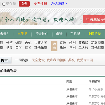
记住我
免费注册
忘记密码？
者索引
电子书
乐谱软件
求谱
手机版
中国乐坛
斯
长笛
铜管
吉他
古筝古琴
京剧
越剧
黄梅戏
花鼓戏谱
戏
谱
扬琴
口琴
提琴
其他乐谱
豫剧
评剧
二人转
其他唱谱
曲
一周热搜：
天空之城
我和我的祖国
梁祝
我爱你中国
曲的曲谱列表
类别
词/曲作者
原创曲谱
孙华/吴克敏
原创曲谱
朱彦东/吴克
原创曲谱
朱彦东/吴克