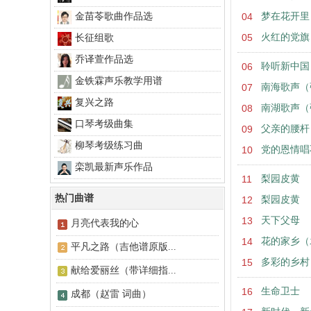
金苗苓歌曲作品选
04
梦在花开里
05
火红的党旗
长征组歌
乔译萱作品选
06
聆听新中国
金铁霖声乐教学用谱
07
南海歌声（
复兴之路
08
南湖歌声（
口琴考级曲集
09
父亲的腰杆
柳琴考级练习曲
10
党的恩情唱
栾凯最新声乐作品
11
梨园皮黄
热门曲谱
12
梨园皮黄
13
天下父母
月亮代表我的心
14
花的家乡（
平凡之路（吉他谱原版...
15
多彩的乡村
献给爱丽丝（带详细指...
16
生命卫士
成都（赵雷 词曲）