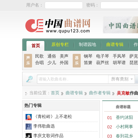
用户名：
密码：
原创专栏
制谱园地
曲谱专辑
作
首页
民歌
通俗
美声
钢琴
电子琴
手风琴
萨克
声
器
合唱
少儿
外国
笛箫
葫芦丝
胡琴谱
琵琶
乐
乐
所有类别
当前位置：
首页
曲谱专辑
曲作者专辑
吴克敏
作
热门专辑
曲谱标题
《青松岭》上不老松
01
香约沭阳
李伟歌曲选
02
小村网事
李庆文歌词作品
03
春到花乡