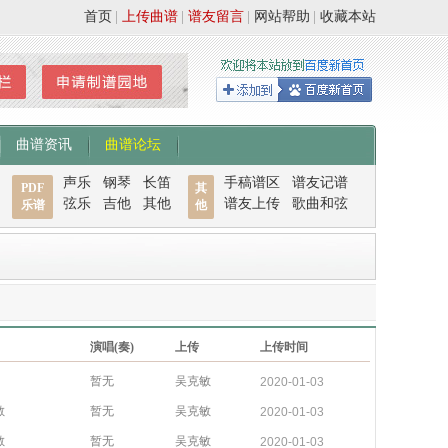
首页
|
上传曲谱
|
谱友留言
|
网站帮助
|
收藏本站
曲谱资讯
曲谱论坛
声乐
钢琴
长笛
手稿谱区
谱友记谱
PDF
其
弦乐
吉他
其他
谱友上传
歌曲和弦
乐谱
他
演唱(奏)
上传
上传时间
暂无
吴克敏
2020-01-03
敏
暂无
吴克敏
2020-01-03
敏
暂无
吴克敏
2020-01-03