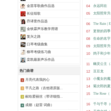
金苗苓歌曲作品选
04
永远同在
05
太阳照常升
长征组歌
乔译萱作品选
06
The Rain
金铁霖声乐教学用谱
07
更替的四季
复兴之路
08
生命的名字
口琴考级曲集
09
太阳照常升
柳琴考级练习曲
10
鸽子和少年
栾凯最新声乐作品
11
幽灵公主（
热门曲谱
12
豆豆龙
13
小魔女的魔
月亮代表我的心
14
菊次郎的夏天 
平凡之路（吉他谱原版...
15
The Ro
献给爱丽丝（带详细指...
16
千与千寻（uk
成都（赵雷 词曲）