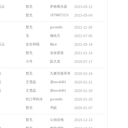
石让
暂无
罗林斯乐器
2023-05-12
暂无
18798073151
2023-05-04
暂无
gwstudio
2022-11-28
无
缠此方
2022-07-05
石让
女生和唱
柏sir
2022-05-19
暂无
业余竖笛
2021-01-14
小号
皖大龙
2020-07-17
让
暂无
九箫宫俊哥哥
2020-02-16
让
王雪晶
浙mwt6461
2020-01-21
让
王雪晶
浙mwt6461
2020-01-20
吹口琴的水
gwstudio
2020-01-20
暂无
书奴
2020-01-07
暂无
心动吉他
2019-12-13