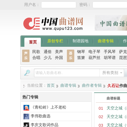
用户名：
密码：
原创专栏
制谱园地
曲谱专辑
作
首页
民歌
通俗
美声
钢琴
电子琴
手风琴
萨克
声
器
合唱
少儿
外国
笛箫
葫芦丝
胡琴谱
琵琶
乐
乐
所有类别
当前位置：
首页
曲谱专辑
曲作者专辑
久石让
作
热门专辑
曲谱标题
《青松岭》上不老松
01
天空之城（
李伟歌曲选
02
天空之城（
李庆文歌词作品
03
天空之城（