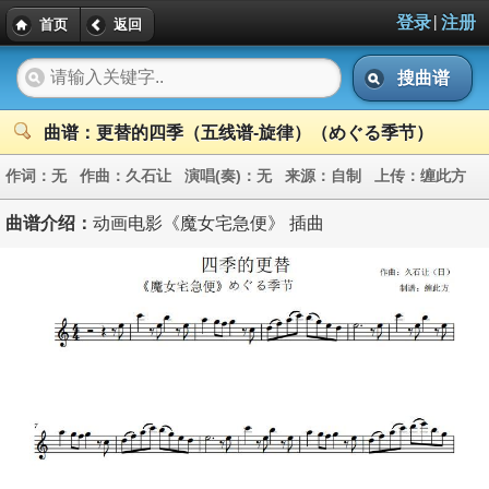
|
登录
注册
首页
返回
搜曲谱
曲谱：更替的四季（五线谱-旋律）（めぐる季节）
作词：
无
作曲：
久石让
演唱(奏)：
无
来源：
自制
上传：
缠此方
曲谱介绍：
动画电影《魔女宅急便》 插曲