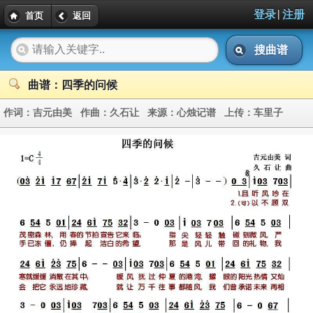
|
登录
注册
首页
返回
搜曲谱
曲谱：四季的问候
作词：
吉元由美
作曲：
久石让
来源：
心烛记谱
上传：
车里子