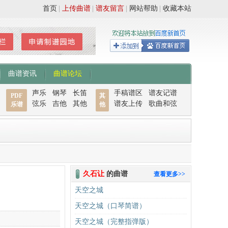
首页
|
上传曲谱
|
谱友留言
|
网站帮助
|
收藏本站
曲谱资讯
曲谱论坛
声乐
钢琴
长笛
手稿谱区
谱友记谱
PDF
其
弦乐
吉他
其他
谱友上传
歌曲和弦
乐谱
他
久石让
的曲谱
查看更多>>
天空之城
天空之城（口琴简谱）
天空之城（完整指弹版）