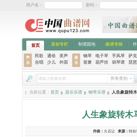
用户名：
密码：
原创专栏
制谱园地
曲谱专辑
作
首页
民歌
通俗
美声
钢琴
电子琴
手风琴
萨克
声
器
合唱
少儿
外国
笛箫
葫芦丝
胡琴谱
琵琶
乐
乐
所有类别
当前位置：
首页
器乐乐谱
钢琴乐谱
人生象旋转
人生象旋转木
作曲：
久石让
来源：
转