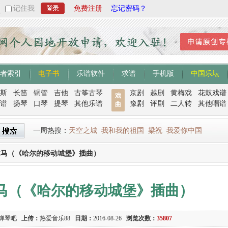
记住我
免费注册
忘记密码？
者索引
电子书
乐谱软件
求谱
手机版
中国乐坛
斯
长笛
铜管
吉他
古筝古琴
京剧
越剧
黄梅戏
花鼓戏谱
戏
谱
扬琴
口琴
提琴
其他乐谱
豫剧
评剧
二人转
其他唱谱
曲
一周热搜：
天空之城
我和我的祖国
梁祝
我爱你中国
木马（《哈尔的移动城堡》插曲）
马（《哈尔的移动城堡》插曲）
自弹琴吧
上传：
热爱音乐88
日期：
2016-08-26
浏览次数：
35807