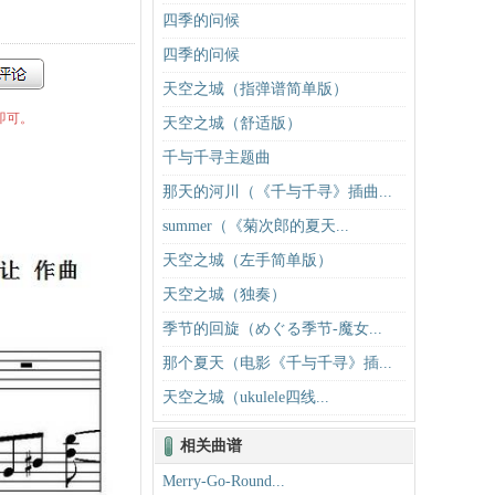
四季的问候
四季的问候
天空之城（指弹谱简单版）
即可。
天空之城（舒适版）
千与千寻主题曲
那天的河川（《千与千寻》插曲...
summer（《菊次郎的夏天...
天空之城（左手简单版）
天空之城（独奏）
季节的回旋（めぐる季节-魔女...
那个夏天（电影《千与千寻》插...
天空之城（ukulele四线...
相关曲谱
Merry-Go-Round...