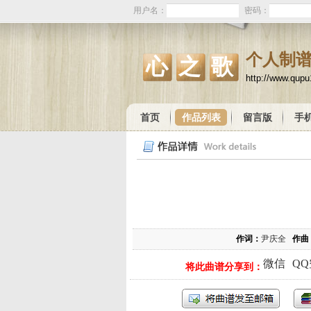
用户名：
密码：
个人制
心之歌
http://www.qup
首页
作品列表
留言版
手
作词：
尹庆全
作曲
微信
Q
将此曲谱分享到：