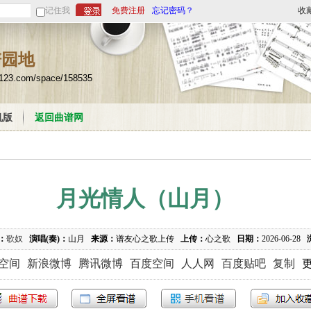
记住我
免费注册
忘记密码？
收
谱园地
u123.com/space/158535
机版
返回曲谱网
月光情人（山月）
：
歌奴
演唱(奏)：
山月
来源：
谱友心之歌上传
上传：
心之歌
日期：
2026-06-28
Q空间
新浪微博
腾讯微博
百度空间
人人网
百度贴吧
复制