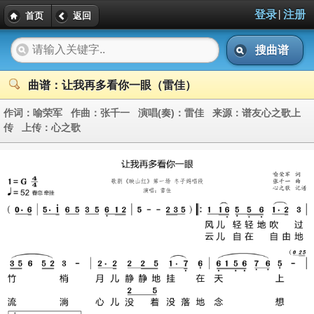
|
登录
注册
首页
返回
搜曲谱
曲谱：让我再多看你一眼（雷佳）
作词：
喻荣军
作曲：
张千一
演唱(奏)：
雷佳
来源：
谱友心之歌上
传
上传：
心之歌