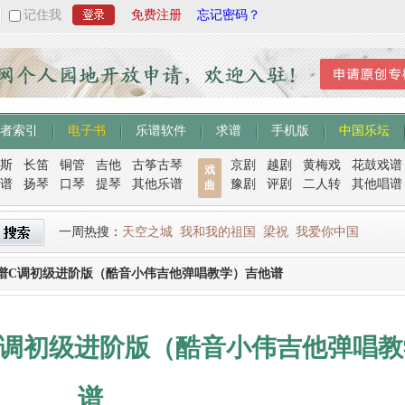
记住我
免费注册
忘记密码？
者索引
电子书
乐谱软件
求谱
手机版
中国乐坛
斯
长笛
铜管
吉他
古筝古琴
京剧
越剧
黄梅戏
花鼓戏谱
戏
谱
扬琴
口琴
提琴
其他乐谱
豫剧
评剧
二人转
其他唱谱
曲
一周热搜：
天空之城
我和我的祖国
梁祝
我爱你中国
谱C调初级进阶版（酷音小伟吉他弹唱教学）吉他谱
C调初级进阶版（酷音小伟吉他弹唱教
谱