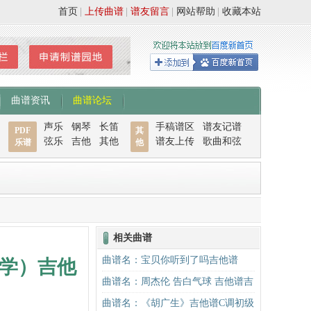
首页
|
上传曲谱
|
谱友留言
|
网站帮助
|
收藏本站
曲谱资讯
曲谱论坛
声乐
钢琴
长笛
手稿谱区
谱友记谱
PDF
其
弦乐
吉他
其他
谱友上传
歌曲和弦
乐谱
他
相关曲谱
曲谱名：宝贝你听到了吗吉他谱
学）吉他
曲谱名：周杰伦 告白气球 吉他谱吉
他谱
曲谱名：《胡广生》吉他谱C调初级