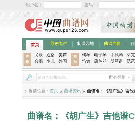
用户名：
密码：
原创专栏
制谱园地
曲谱专辑
作
首页
民歌
通俗
美声
钢琴
电子琴
手风琴
萨克
声
器
合唱
少儿
外国
笛箫
葫芦丝
胡琴谱
琵琶
乐
乐
所有类别
当前位置：
首页
曲谱资讯
曲谱名：《胡广生》吉他
曲谱名：《胡广生》吉他谱