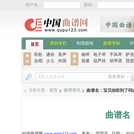
用户名：
密码：
原创专栏
制谱园地
曲谱专辑
作
首页
民歌
通俗
美声
钢琴
电子琴
手风琴
萨克
声
器
合唱
少儿
外国
笛箫
葫芦丝
胡琴谱
琵琶
乐
乐
所有类别
当前位置：
首页
曲谱资讯
曲谱名：宝贝你听到了吗
曲谱名
中国曲谱网
www.qupu123.com
发布：
管理员
日期：
2019