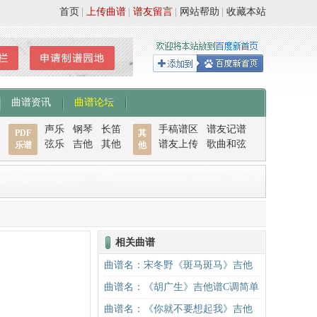
首页
|
上传曲谱
|
谱友留言
|
网站帮助
|
收藏本站
曲谱资讯
曲谱论坛
声乐
钢琴
长笛
手稿谱区
谱友记谱
PDF
其
弦乐
吉他
其他
谱友上传
歌曲和弦
乐谱
他
相关曲谱
曲谱名：宋冬野《斑马斑马》吉他
谱C调简单版（酷音小伟吉他教学）
曲谱名：《胡广生》吉他谱C调简单
吉他谱
版（酷音小伟吉他弹唱教学）吉他
曲谱名：《你就不要想起我》吉他