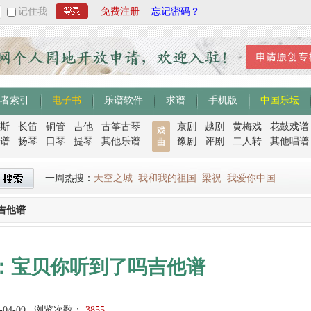
记住我
免费注册
忘记密码？
者索引
电子书
乐谱软件
求谱
手机版
中国乐坛
斯
长笛
铜管
吉他
古筝古琴
京剧
越剧
黄梅戏
花鼓戏谱
戏
谱
扬琴
口琴
提琴
其他乐谱
豫剧
评剧
二人转
其他唱谱
曲
一周热搜：
天空之城
我和我的祖国
梁祝
我爱你中国
吉他谱
：宝贝你听到了吗吉他谱
-04-09
浏览次数：
3855