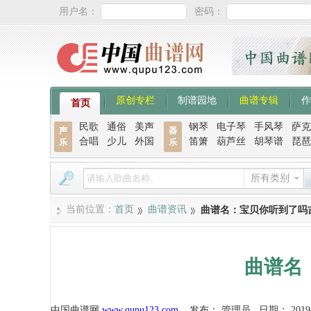
用户名：
密码：
原创专栏
制谱园地
曲谱专辑
作
首页
民歌
通俗
美声
钢琴
电子琴
手风琴
萨克
声
器
合唱
少儿
外国
笛箫
葫芦丝
胡琴谱
琵琶
乐
乐
所有类别
当前位置：
首页
曲谱资讯
曲谱名：宝贝你听到了吗
曲谱名
中国曲谱网
www.qupu123.com
发布：
管理员
日期：
2019