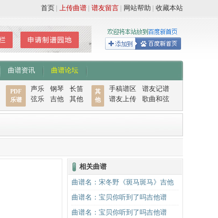
首页
|
上传曲谱
|
谱友留言
|
网站帮助
|
收藏本站
曲谱资讯
曲谱论坛
声乐
钢琴
长笛
手稿谱区
谱友记谱
PDF
其
弦乐
吉他
其他
谱友上传
歌曲和弦
乐谱
他
相关曲谱
曲谱名：宋冬野《斑马斑马》吉他
谱G调初级进阶版（酷音小伟吉他教
曲谱名：宝贝你听到了吗吉他谱
学）吉他谱
曲谱名：宝贝你听到了吗吉他谱