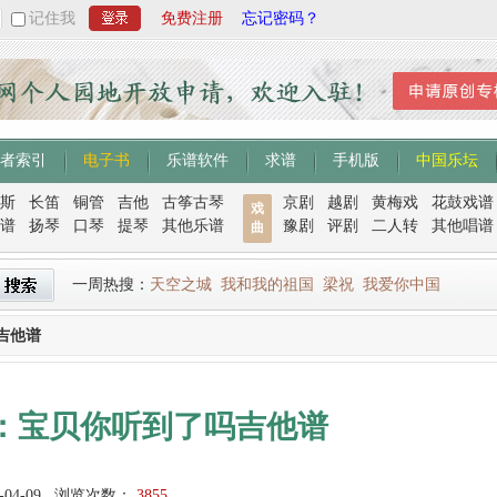
记住我
免费注册
忘记密码？
者索引
电子书
乐谱软件
求谱
手机版
中国乐坛
斯
长笛
铜管
吉他
古筝古琴
京剧
越剧
黄梅戏
花鼓戏谱
戏
谱
扬琴
口琴
提琴
其他乐谱
豫剧
评剧
二人转
其他唱谱
曲
一周热搜：
天空之城
我和我的祖国
梁祝
我爱你中国
吉他谱
：宝贝你听到了吗吉他谱
-04-09
浏览次数：
3855