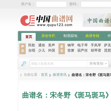
用户名：
密码：
原创专栏
制谱园地
曲谱专辑
作
首页
民歌
通俗
美声
钢琴
电子琴
手风琴
萨克
声
器
合唱
少儿
外国
笛箫
葫芦丝
胡琴谱
琵琶
乐
乐
所有类别
当前位置：
首页
曲谱资讯
曲谱名：宋冬野《斑马斑
曲谱名：宋冬野《斑马斑马