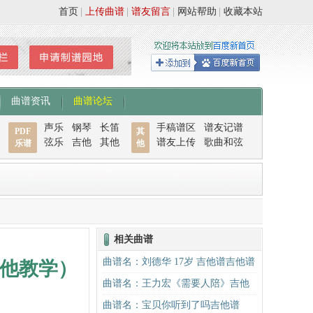
首页
|
上传曲谱
|
谱友留言
|
网站帮助
|
收藏本站
曲谱资讯
曲谱论坛
声乐
钢琴
长笛
手稿谱区
谱友记谱
PDF
其
弦乐
吉他
其他
谱友上传
歌曲和弦
乐谱
他
相关曲谱
曲谱名：刘德华 17岁 吉他谱吉他谱
他教学）
曲谱名：王力宏《需要人陪》吉他
谱C调原版（酷音小伟吉他教学）吉
曲谱名：宝贝你听到了吗吉他谱