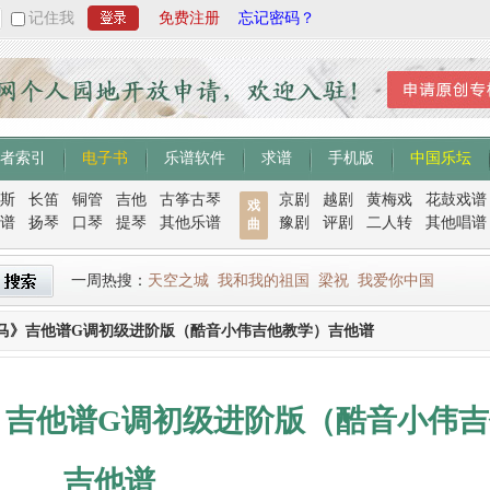
记住我
免费注册
忘记密码？
者索引
电子书
乐谱软件
求谱
手机版
中国乐坛
斯
长笛
铜管
吉他
古筝古琴
京剧
越剧
黄梅戏
花鼓戏谱
戏
谱
扬琴
口琴
提琴
其他乐谱
豫剧
评剧
二人转
其他唱谱
曲
一周热搜：
天空之城
我和我的祖国
梁祝
我爱你中国
马》吉他谱G调初级进阶版（酷音小伟吉他教学）吉他谱
》吉他谱G调初级进阶版（酷音小伟吉
吉他谱