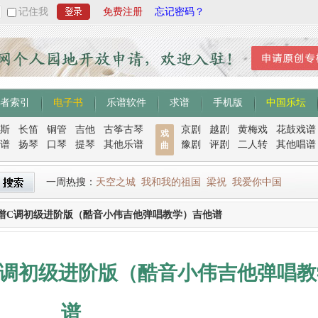
记住我
免费注册
忘记密码？
者索引
电子书
乐谱软件
求谱
手机版
中国乐坛
斯
长笛
铜管
吉他
古筝古琴
京剧
越剧
黄梅戏
花鼓戏谱
戏
谱
扬琴
口琴
提琴
其他乐谱
豫剧
评剧
二人转
其他唱谱
曲
一周热搜：
天空之城
我和我的祖国
梁祝
我爱你中国
谱C调初级进阶版（酷音小伟吉他弹唱教学）吉他谱
C调初级进阶版（酷音小伟吉他弹唱教
谱