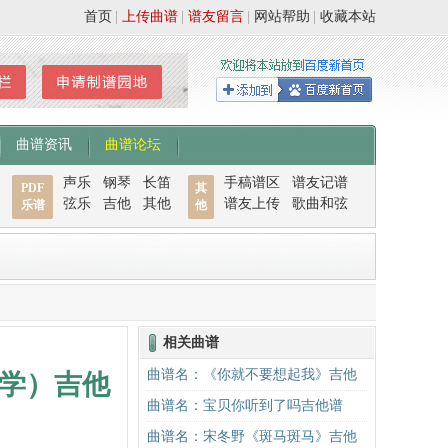
首页
|
上传曲谱
|
谱友留言
|
网站帮助
|
收藏本站
曲谱资讯
曲谱论坛
声乐
钢琴
长笛
手稿谱区
谱友记谱
PDF
其
弦乐
吉他
其他
谱友上传
歌曲和弦
乐谱
他
相关曲谱
曲谱名：《你就不要想起我》吉他
学）吉他
谱C调简单版吉他谱
曲谱名：宝贝你听到了吗吉他谱
曲谱名：宋冬野《斑马斑马》吉他