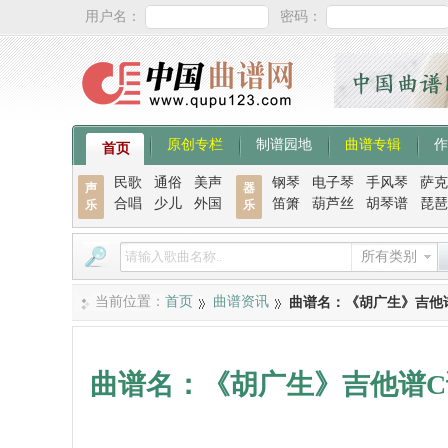
用户名：
密码：
原创专栏
制谱园地
曲谱专辑
作
首页
民歌
通俗
美声
钢琴
电子琴
手风琴
萨克
声
器
合唱
少儿
外国
笛箫
葫芦丝
胡琴谱
琵琶
乐
乐
所有类别
当前位置：
首页
曲谱资讯
曲谱名：《胡广生》吉他
曲谱名：《胡广生》吉他谱