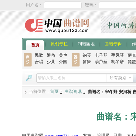
用户名：
密码：
原创专栏
制谱园地
曲谱专辑
作
首页
民歌
通俗
美声
钢琴
电子琴
手风琴
萨克
声
器
合唱
少儿
外国
笛箫
葫芦丝
胡琴谱
琵琶
乐
乐
所有类别
当前位置：
首页
曲谱资讯
曲谱名：宋冬野 安河桥 
曲谱名：宋
中国曲谱网
www.qupu123.com
发布：
管理员
日期：
2019