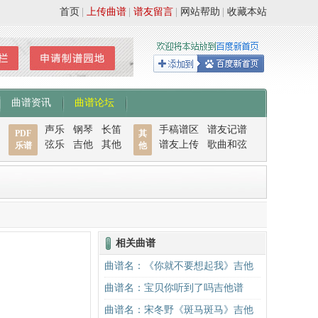
首页
|
上传曲谱
|
谱友留言
|
网站帮助
|
收藏本站
曲谱资讯
曲谱论坛
声乐
钢琴
长笛
手稿谱区
谱友记谱
PDF
其
弦乐
吉他
其他
谱友上传
歌曲和弦
乐谱
他
相关曲谱
曲谱名：《你就不要想起我》吉他
谱C调简单版吉他谱
曲谱名：宝贝你听到了吗吉他谱
曲谱名：宋冬野《斑马斑马》吉他