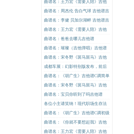
谱
进阶版（酷音小伟吉他弹唱教学）
曲谱名：王力宏《需要人陪》吉他
吉他谱
谱C调原版（酷音小伟吉他教学）吉
曲谱名：周杰伦 告白气球 吉他谱吉
他谱
他谱
曲谱名：李健 贝加尔湖畔 吉他谱吉
他谱
曲谱名：王力宏《需要人陪》吉他
谱C调原版（酷音小伟吉他教学）吉
曲谱名：爸爸去哪儿吉他谱
他谱
曲谱名：璀璨（吉他弹唱）吉他谱
曲谱名：宋冬野《斑马斑马》吉他
谱C调简单版（酷音小伟吉他教学）
成都车展：幻影特别版发布，前后
吉他谱
排隔断
曲谱名：《胡广生》吉他谱C调简单
版（酷音小伟吉他弹唱教学）吉他
曲谱名：宋冬野《斑马斑马》吉他
谱
谱G调初级进阶版（酷音小伟吉他教
曲谱名：宝贝你听到了吗吉他谱
学）吉他谱
各位小主请笑纳！现代职场生存法
则！
曲谱名：《胡广生》吉他谱C调初级
进阶版（酷音小伟吉他弹唱教学）
曲谱名：《你就不要想起我》吉他
吉他谱
谱C调简单版吉他谱
曲谱名：王力宏《需要人陪》吉他