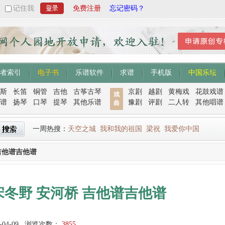
记住我
免费注册
忘记密码？
者索引
电子书
乐谱软件
求谱
手机版
中国乐坛
斯
长笛
铜管
吉他
古筝古琴
京剧
越剧
黄梅戏
花鼓戏谱
戏
谱
扬琴
口琴
提琴
其他乐谱
豫剧
评剧
二人转
其他唱谱
曲
一周热搜：
天空之城
我和我的祖国
梁祝
我爱你中国
吉他谱吉他谱
冬野 安河桥 吉他谱吉他谱
-04-09
浏览次数：
3855