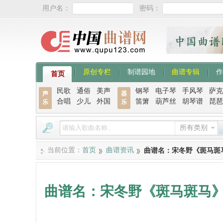
用户名：
密码：
原创专栏
制谱园地
曲谱专辑
作
首页
民歌
通俗
美声
钢琴
电子琴
手风琴
萨克
声
器
合唱
少儿
外国
笛箫
葫芦丝
胡琴谱
琵琶
乐
乐
所有类别
当前位置：
首页
曲谱资讯
曲谱名：宋冬野《斑马斑
曲谱名：宋冬野《斑马斑马