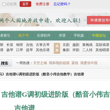
记住我
免费注册
忘记密码？
者索引
电子书
乐谱软件
求谱
手机版
中国乐坛
斯
长笛
铜管
吉他
古筝古琴
京剧
越剧
黄梅戏
花鼓戏谱
戏
谱
扬琴
口琴
提琴
其他乐谱
豫剧
评剧
二人转
其他唱谱
曲
一周热搜：
天空之城
我和我的祖国
梁祝
我爱你中国
马》吉他谱G调初级进阶版（酷音小伟吉他教学）吉他谱
》吉他谱G调初级进阶版（酷音小伟吉
吉他谱