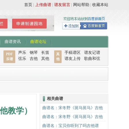
首页
|
上传曲谱
|
谱友留言
|
网站帮助
|
收藏本站
曲谱资讯
曲谱论坛
声乐
钢琴
长笛
手稿谱区
谱友记谱
PDF
其
弦乐
吉他
其他
谱友上传
歌曲和弦
乐谱
他
相关曲谱
曲谱名：宋冬野《斑马斑马》吉他
他教学）
谱C调简单版（酷音小伟吉他教学）
曲谱名：宋冬野《斑马斑马》吉他
吉他谱
谱G调初级进阶版（酷音小伟吉他教
曲谱名：宝贝你听到了吗吉他谱