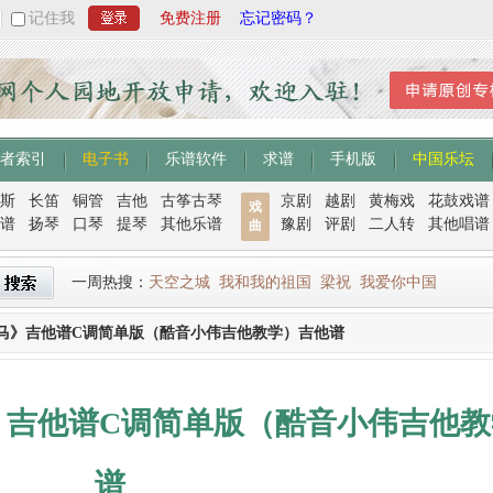
记住我
免费注册
忘记密码？
者索引
电子书
乐谱软件
求谱
手机版
中国乐坛
斯
长笛
铜管
吉他
古筝古琴
京剧
越剧
黄梅戏
花鼓戏谱
戏
谱
扬琴
口琴
提琴
其他乐谱
豫剧
评剧
二人转
其他唱谱
曲
一周热搜：
天空之城
我和我的祖国
梁祝
我爱你中国
马》吉他谱C调简单版（酷音小伟吉他教学）吉他谱
》吉他谱C调简单版（酷音小伟吉他教
谱