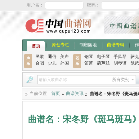
用户名：
密码：
原创专栏
制谱园地
曲谱专辑
作
首页
民歌
通俗
美声
钢琴
电子琴
手风琴
萨克
声
器
合唱
少儿
外国
笛箫
葫芦丝
胡琴谱
琵琶
乐
乐
所有类别
当前位置：
首页
曲谱资讯
曲谱名：宋冬野《斑马斑
曲谱名：宋冬野《斑马斑马