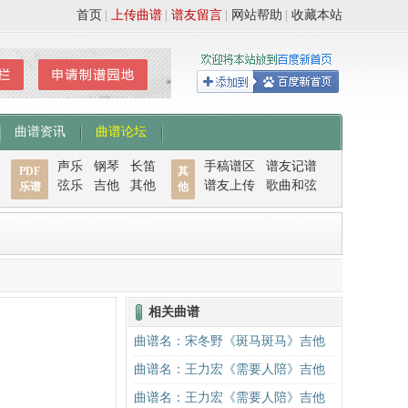
首页
|
上传曲谱
|
谱友留言
|
网站帮助
|
收藏本站
曲谱资讯
曲谱论坛
声乐
钢琴
长笛
手稿谱区
谱友记谱
PDF
其
弦乐
吉他
其他
谱友上传
歌曲和弦
乐谱
他
相关曲谱
曲谱名：宋冬野《斑马斑马》吉他
谱C调简单版（酷音小伟吉他教学）
曲谱名：王力宏《需要人陪》吉他
吉他谱
谱C调原版（酷音小伟吉他教学）吉
曲谱名：王力宏《需要人陪》吉他