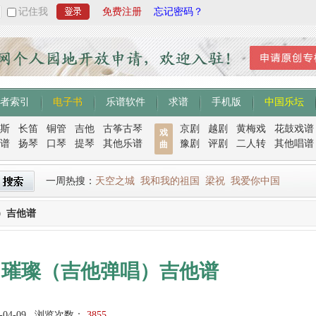
记住我
免费注册
忘记密码？
者索引
电子书
乐谱软件
求谱
手机版
中国乐坛
斯
长笛
铜管
吉他
古筝古琴
京剧
越剧
黄梅戏
花鼓戏谱
戏
谱
扬琴
口琴
提琴
其他乐谱
豫剧
评剧
二人转
其他唱谱
曲
一周热搜：
天空之城
我和我的祖国
梁祝
我爱你中国
）吉他谱
：璀璨（吉他弹唱）吉他谱
-04-09
浏览次数：
3855