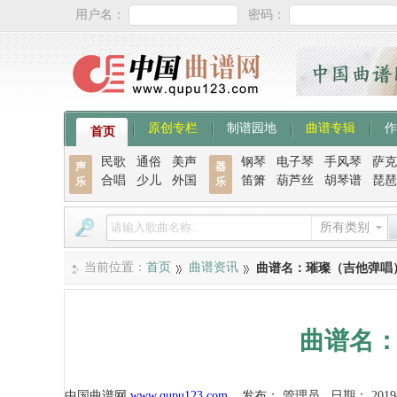
用户名：
密码：
原创专栏
制谱园地
曲谱专辑
作
首页
民歌
通俗
美声
钢琴
电子琴
手风琴
萨克
声
器
合唱
少儿
外国
笛箫
葫芦丝
胡琴谱
琵琶
乐
乐
所有类别
当前位置：
首页
曲谱资讯
曲谱名：璀璨（吉他弹唱
曲谱名
中国曲谱网
www.qupu123.com
发布：
管理员
日期：
2019